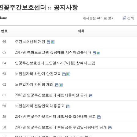
연꽃주간보호센터 :: 공지사항
Home
게시물을 뷰어로 보기
검색
번호
제목
주간보호센터 개원
66
2017년 특화프로그램 짚공예를 시작하였습니다
65
연꽃주간보호센터 노인일자리(9개월) 참여자 모집
64
노인일자리 하반기 안전교육
63
노인일자리 간담회 개최
62
2018년 연꽃주간보호센터 세입세출예산 공개
61
노인일자리 전담인력 채용공고
60
2017년 연꽃주간보호센터 세입세출 결산내역 공고
59
2017년 연꽃주간보호센터 후원금품 수입및사용내역 공개
58