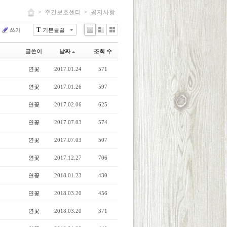
>
주간보호센터
>
공지사항
T
쓰기
기본글꼴
List
Zine
Gallery
글쓴이
날짜
조회 수
연꽃
2017.01.24
571
연꽃
2017.01.26
597
연꽃
2017.02.06
625
연꽃
2017.07.03
574
연꽃
2017.07.03
507
연꽃
2017.12.27
706
연꽃
2018.01.23
430
연꽃
2018.03.20
456
연꽃
2018.03.20
371