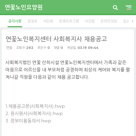
연꽃노인요양원
공지사항
일정표
식단표
운영프로그램
사진첩
온라인상담
입소안
연꽃노인복지센터 사회복지사 채용공고
연꽃
조회 수
292
추천 수
0
댓글
0
작성일
03.19 09:44
사회복지법인 연꽃 산하시설 연꽃노인복지센터에서 가족과 같은
마음으로 어르신을 내 부모처럼 공경하며 최상의 케어와 복지를 펼
쳐나갈 직원을 다음과 같이 채용 공고합니다.
1.채용공고문(사회복지사).hwp
2. 응시원서(사회복지사).hwp
​​​​​​​
3 .정보이용동의서.hwp