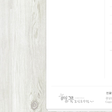
연꽃
경상남
Copy