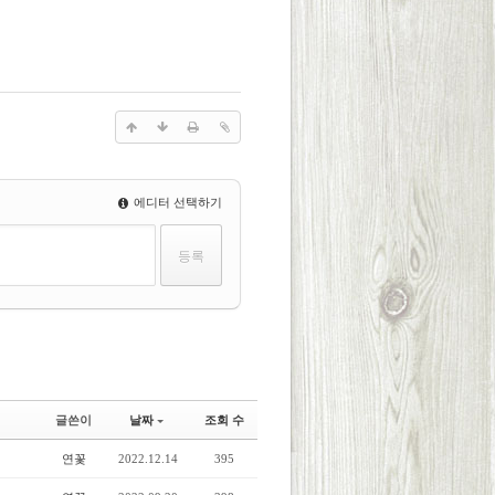
에디터 선택하기
글쓴이
날짜
조회 수
연꽃
2022.12.14
395