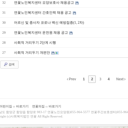
연꽃노인복지센터 요양보호사 채용공고
32
연꽃노인복지센터 간호인력 채용 공고
31
어르신 및 종사자 코로나 백신 예방접종(1, 2차)
30
연꽃노인복지센터 운전원 채용 공고
29
사회적 거리두기 2단계 시행
28
사회적 거리두기 개편안
27
검색
Prev
1
2
3
4
Next
어린이집 :: 바로가기
연꽃의집 :: 바로가기
도 함양군 함양읍 함양로 983-17 연꽃노인요양원)055-964-5577 연꽃주간보호센터)055-964-5567 
right (c)사회복지법인 연꽃 All Right Reserved.