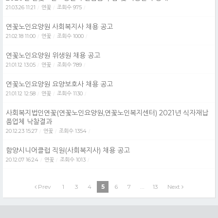
21.03.26 11:21
연꽃
조회수 975
/
/
/
연꽃노인요양원 사회복지사 채용 공고
21.02.18 11:00
연꽃
조회수 1000
/
/
/
연꽃노인요양원 위생원 채용 공고
21.01.12 13:05
연꽃
조회수 789
/
/
/
연꽃노인요양원 요양보호사 채용 공고
21.01.12 12:58
연꽃
조회수 1130
/
/
/
사회복지법인연꽃(연꽃노인요양원,연꽃노인복지센터) 2021년 식자재납
품업체 낙찰결과
20.12.23 15:27
연꽃
조회수 1354
/
/
/
함양시니어클럽 직원(사회복지사) 채용 공고
20.12.07 16:24
연꽃
조회수 1013
/
/
/
Prev
1
3
4
5
6
7
...
13
Next