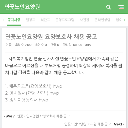
연꽃노인요양원
공지사항
일정표
식단표
운영프로그램
사진첩
온라인상담
입소안
연꽃노인요양원 요양보호사 채용 공고
연꽃
조회 수
700
추천 수
0
댓글
0
작성일
08.05 10:19
사회복지법인 연꽃 산하시설 연꽃노인요양원에서 가족과 같은
마음으로 어르신을 내 부모처럼 공경하며 최상의 케어와 복지를 펼
쳐나갈 직원을 다음과 같이 채용 공고합니다.
1. 채용공고문(요양보호사).hwp
2. 응시원서(요양보호사).hwp
3 .정보이용동의서.hwp
Prev
연꽃노인요양원 요양보호사 채용 공고
연꽃노인요양원 조리원 채용 공고
Next