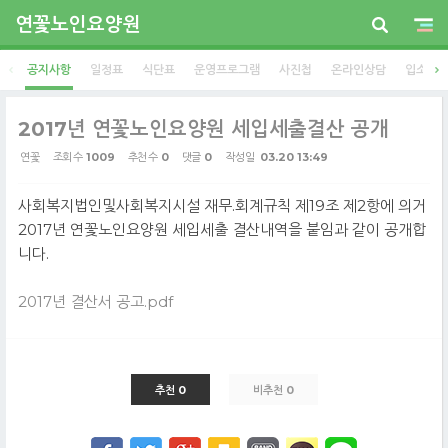
연꽃노인요양원
공지사항
일정표
식단표
운영프로그램
사진첩
온라인상담
입소안
2017년 연꽃노인요양원 세입세출결산 공개
연꽃
조회 수
1009
추천 수
0
댓글
0
작성일
03.20 13:49
사회복지법인및사회복지시설 재무.회계규칙 제19조 제2항에 의거
2017년 연꽃노인요양원 세입세출 결산내역을 붙임과 같이 공개합
니다.
2017년 결산서 공고.pdf
추천 0
비추천 0